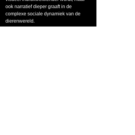
ook narratief dieper graaft in de 
complexe sociale dynamiek van de 
dierenwereld.
Wat Deze Week Ons 
Leert Over de Toekomst 
van Animatie
Deze week in de animatiewereld toont 
een fascinerende trend: de industrie 
balanceert perfect tussen het eren van 
het verleden en het omarmen van de 
toekomst. Disney's "Hexed" bewijst dat 
er nog steeds ruimte is voor volledig 
originele verhalen in een landschap dat 
vaak gedomineerd wordt door 
franchises en sequels.
Tegelijkertijd laten "Blue Eye Samurai" 