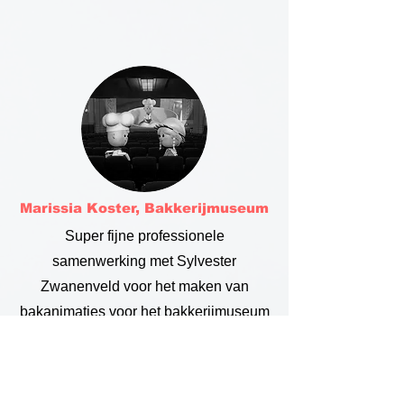
Marissia Koster, Bakkerijmuseum
Super fijne professionele
samenwerking met Sylvester
Zwanenveld voor het maken van
bakanimaties voor het bakkerijmuseum
Indegecroondeduyvekater op de
Zaanse Schans. We vonden het zo
leuk geworden dat we er een ook