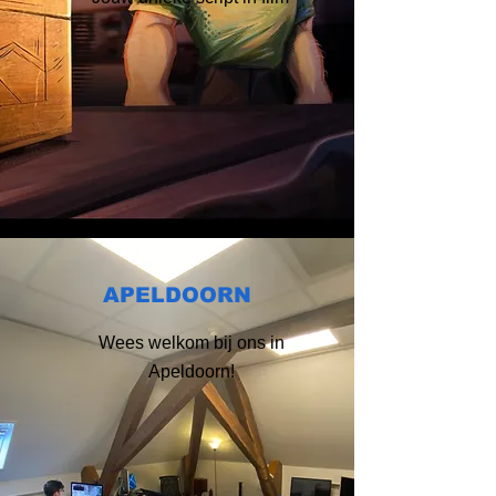
APELDOORN
Wees welkom bij ons in
Apeldoorn!